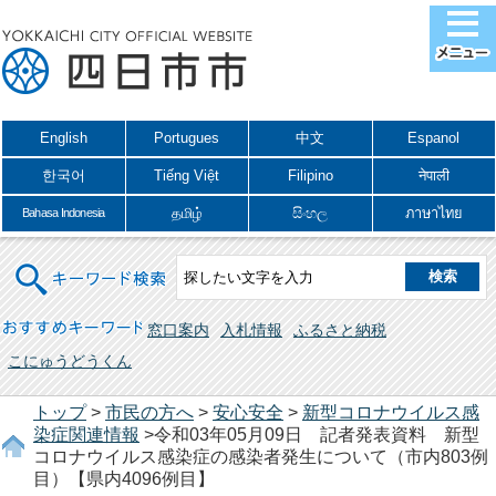
English
Portugues
中文
Espanol
한국어
Tiếng Việt
Filipino
नेपाली
தமிழ்
සිංහල
ภาษาไทย
Bahasa Indonesia
キーワード検索
おすすめキーワード
窓口案内
入札情報
ふるさと納税
こにゅうどうくん
トップ
>
市民の方へ
>
安心安全
>
新型コロナウイルス感
染症関連情報
>令和03年05月09日 記者発表資料 新型
コロナウイルス感染症の感染者発生について（市内803例
目）【県内4096例目】