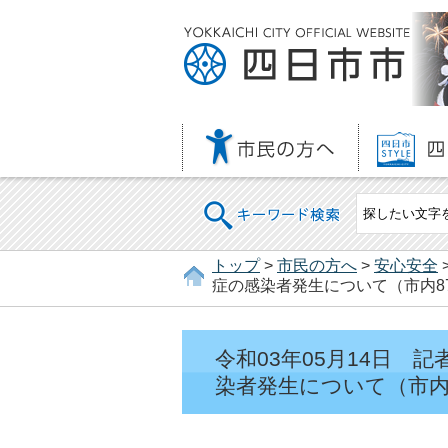
キーワード検索
トップ
>
市民の方へ
>
安心安全
症の感染者発生について（市内87
令和03年05月14日
染者発生について（市内8