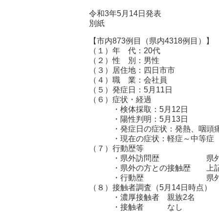
令和3年5月14日発表
別紙
【市内873例目（県内4318例目）】
（１）年 代：20代
（２）性 別：男性
（３）居住地：四日市市
（４）職 業：会社員
（５）発症日：5月11日
（６）症状・経過
・検体採取：5月12日
・陽性判明：5月13日
・発症日の症状：発熱、咽頭痛
・現在の症状：軽症～中等症
（７）行動歴等
・県外訪問歴 県外から転
・県外の方との接触歴 上記
・行動歴 県外で友人と飲
（８）接触者調査（5月14日時点）
・濃厚接触者 親族2名
・接触者 なし