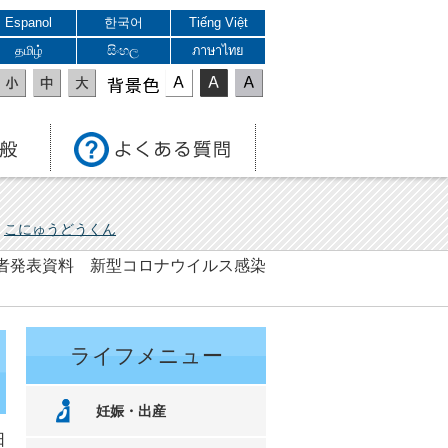
Espanol
한국어
Tiếng Việt
தமிழ்
සිංහල
ภาษาไทย
表示色
こにゅうどうくん
 記者発表資料 新型コロナウイルス感染
ライフメニュー
妊娠・出産
日