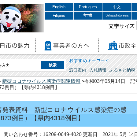
English
Portugues
中文
Filipino
नेपाली
Bahasa Indonesia
文字サイズ
おすすめキーワード
窓口案内
入札情報
ふるさと納税
>
新型コロナウイルス感染症関連情報
>令和03年05月14日
3例目）【県内4318例目】
 記者発表資料 新型コロナウイルス感染症の感
73例目）【県内4318例目】
問い合わせ番号：16209-0649-4020
更新日：2021年 5月 14