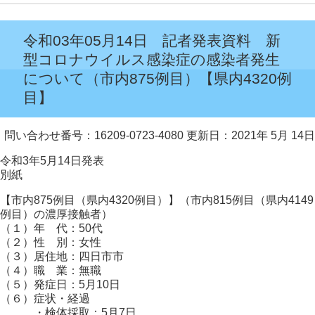
令和03年05月14日 記者発表資料 新
型コロナウイルス感染症の感染者発生
について（市内875例目）【県内4320例
目】
問い合わせ番号：16209-0723-4080
更新日：2021年 5月 14日
令和3年5月14日発表
別紙
【市内875例目（県内4320例目）】（市内815例目（県内4149
例目）の濃厚接触者）
（１）年 代：50代
（２）性 別：女性
（３）居住地：四日市市
（４）職 業：無職
（５）発症日：5月10日
（６）症状・経過
・検体採取：5月7日