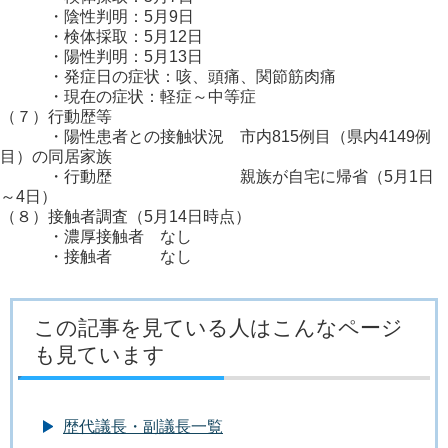
・陰性判明：5月9日
・検体採取：5月12日
・陽性判明：5月13日
・発症日の症状：咳、頭痛、関節筋肉痛
・現在の症状：軽症～中等症
（７）行動歴等
・陽性患者との接触状況 市内815例目（県内4149例
目）の同居家族
・行動歴 親族が自宅に帰省（5月1日
～4日）
（８）接触者調査（5月14日時点）
・濃厚接触者 なし
・接触者 なし
この記事を見ている人はこんなページ
も見ています
歴代議長・副議長一覧