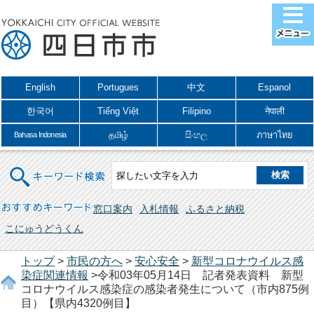
English
Portugues
中文
Espanol
한국어
Tiếng Việt
Filipino
नेपाली
தமிழ்
සිංහල
ภาษาไทย
Bahasa Indonesia
キーワード検索
おすすめキーワード
窓口案内
入札情報
ふるさと納税
こにゅうどうくん
トップ
>
市民の方へ
>
安心安全
>
新型コロナウイルス感
染症関連情報
>令和03年05月14日 記者発表資料 新型
コロナウイルス感染症の感染者発生について（市内875例
目）【県内4320例目】