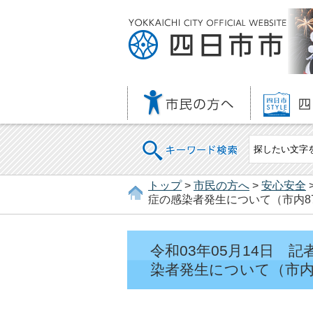
キーワード検索
トップ
>
市民の方へ
>
安心安全
症の感染者発生について（市内87
令和03年05月14日
染者発生について（市内8