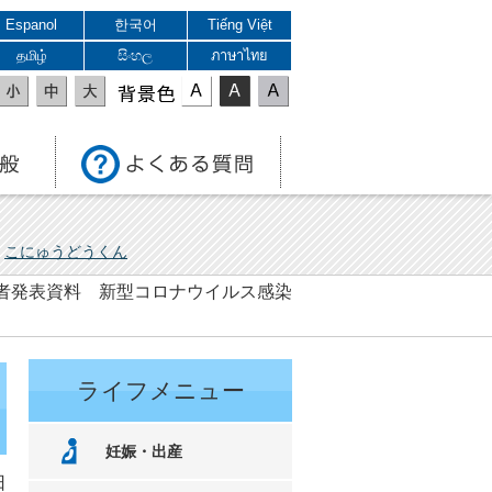
Espanol
한국어
Tiếng Việt
தமிழ்
සිංහල
ภาษาไทย
表示色
こにゅうどうくん
 記者発表資料 新型コロナウイルス感染
ライフメニュー
妊娠・出産
日