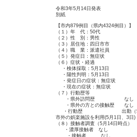
令和3年5月14日発表
別紙
【市内879例目（県内4324例目）】
（１）年 代：50代
（２）性 別：男性
（３）居住地：四日市市
（４）職 業：派遣社員
（５）発症日：無症状
（６）症状・経過
・検体採取：5月13日
・陽性判明：5月13日
・発症日の症状：無症状
・現在の症状：無症状
（７）行動歴等
・県外訪問歴 なし
・県外の方との接触歴 なし
・行動歴 出勤（5月10
市外の娯楽施設を利用(5月1日、3日)
（８）接触者調査（5月14日時点）
・濃厚接触者 なし
・接触者 なし