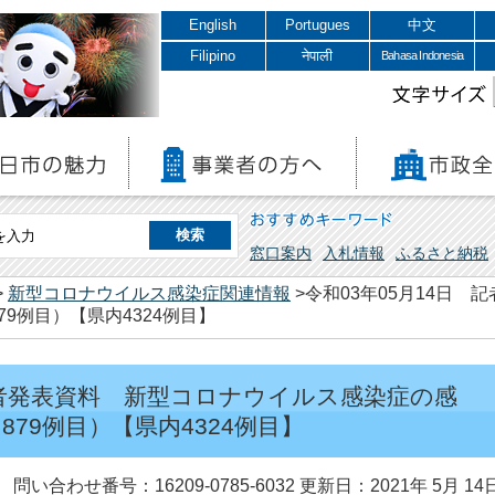
English
Portugues
中文
Filipino
नेपाली
Bahasa Indonesia
文字サイズ
おすすめキーワード
窓口案内
入札情報
ふるさと納税
>
新型コロナウイルス感染症関連情報
>令和03年05月14日
9例目）【県内4324例目】
 記者発表資料 新型コロナウイルス感染症の感
79例目）【県内4324例目】
問い合わせ番号：16209-0785-6032
更新日：2021年 5月 14