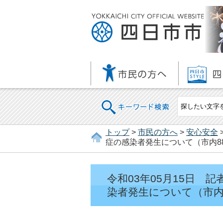
キーワード検索
トップ
>
市民の方へ
>
安心安全
症の感染者発生について（市内88
令和03年05月15日
染者発生について（市内8