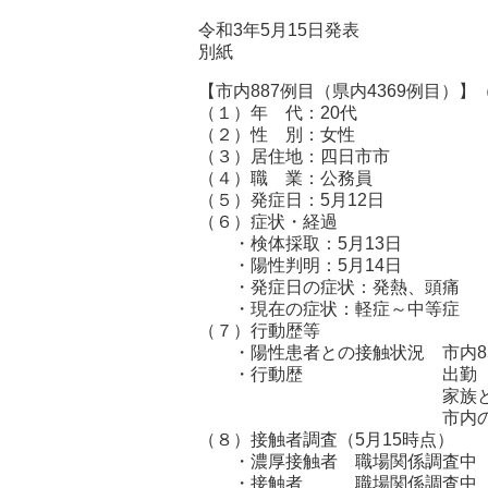
令和3年5月15日発表
別紙
【市内887例目（県内4369例目）】
（１）年 代：20代
（２）性 別：女性
（３）居住地：四日市市
（４）職 業：公務員
（５）発症日：5月12日
（６）症状・経過
・検体採取：5月13日
・陽性判明：5月14日
・発症日の症状：発熱、頭痛
・現在の症状：軽症～中等症
（７）行動歴等
・陽性患者との接触状況 市内852
・行動歴 出勤（5月6日
家族と市外で買い
市内の飲食店を利
（８）接触者調査（5月15時点）
・濃厚接触者 職場関係調査中
・接触者 職場関係調査中