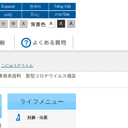
Espanol
한국어
Tiếng Việt
தமிழ்
සිංහල
ภาษาไทย
表示色
こにゅうどうくん
 記者発表資料 新型コロナウイルス感染
ライフメニュー
妊娠・出産
日