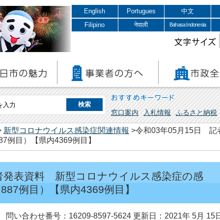
English
Portugues
中文
Filipino
नेपाली
Bahasa Indonesia
文字サイズ
おすすめキーワード
窓口案内
入札情報
ふるさと納税
>
新型コロナウイルス感染症関連情報
>令和03年05月15日
7例目）【県内4369例目】
 記者発表資料 新型コロナウイルス感染症の感
87例目）【県内4369例目】
問い合わせ番号：16209-8597-5624
更新日：2021年 5月 15