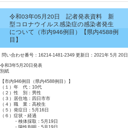
令和03年05月20日 記者発表資料 新
型コロナウイルス感染症の感染者発生
について（市内946例目）【県内4588例
目】
問い合わせ番号：16214-1481-2349
更新日：2021年 5月 20日
令和3年5月20日発表
別紙
【市内946例目（県内4588例目）】
（１）年 代：10代
（２）性 別：男性
（３）居住地：四日市市
（４）職 業：高校生
（５）発症日：5月16日
（６）症状・経過
・検体採取：5月19日
・陽性判明：5月19日