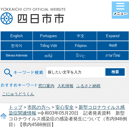
English
Portugues
中文
Espanol
한국어
Tiếng Việt
Filipino
नेपाली
தமிழ்
සිංහල
ภาษาไทย
Bahasa Indonesia
キーワード検索
おすすめキーワード
窓口案内
入札情報
ふるさと納税
こにゅうどうくん
トップ
>
市民の方へ
>
安心安全
>
新型コロナウイルス感
染症関連情報
>令和03年05月20日 記者発表資料 新型
コロナウイルス感染症の感染者発生について（市内946例
目）【県内4588例目】