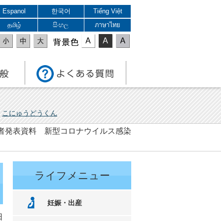
Espanol
한국어
Tiếng Việt
தமிழ்
සිංහල
ภาษาไทย
表示色
こにゅうどうくん
 記者発表資料 新型コロナウイルス感染
ライフメニュー
妊娠・出産
日