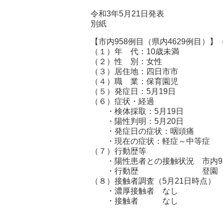
令和3年5月21日発表
別紙
【市内958例目（県内4629例目）】
（１）年 代：10歳未満
（２）性 別：女
（３）居住地：四日市市
（４）職 業：保育園児
（５）発症日：5月19日
（６）症状・経過
・検体採取：5月19日
・陽性判明：5月20日
・発症日の症状：咽頭痛
・現在の症状：軽症～中等症
（７）行動歴等
・陽性患者との接触状況 市内919
・行動歴 登園（5月10
（８）接触者調査（5月21日時点）
・濃厚接触者 なし
・接触者 なし