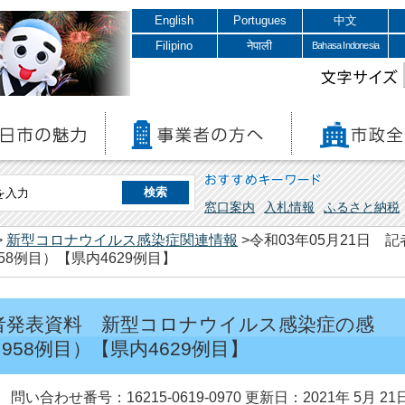
English
Portugues
中文
Filipino
नेपाली
Bahasa Indonesia
文字サイズ
おすすめキーワード
窓口案内
入札情報
ふるさと納税
>
新型コロナウイルス感染症関連情報
>令和03年05月21日
8例目）【県内4629例目】
 記者発表資料 新型コロナウイルス感染症の感
58例目）【県内4629例目】
問い合わせ番号：16215-0619-0970
更新日：2021年 5月 21