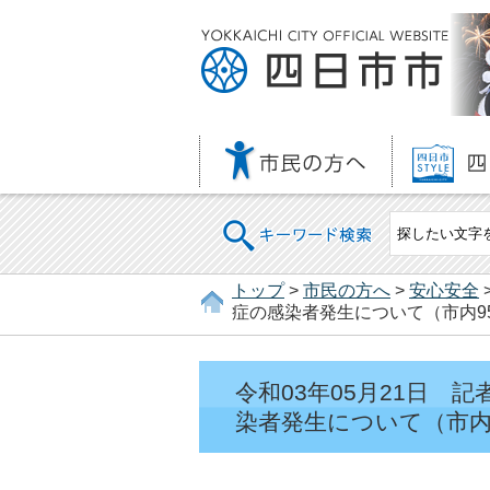
キーワード検索
トップ
>
市民の方へ
>
安心安全
症の感染者発生について（市内95
令和03年05月21日
染者発生について（市内9