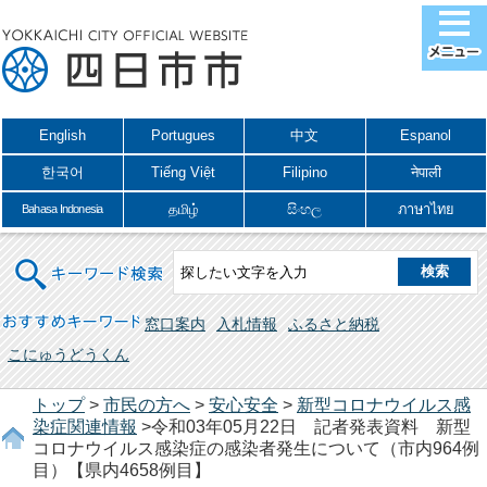
English
Portugues
中文
Espanol
한국어
Tiếng Việt
Filipino
नेपाली
தமிழ்
සිංහල
ภาษาไทย
Bahasa Indonesia
キーワード検索
おすすめキーワード
窓口案内
入札情報
ふるさと納税
こにゅうどうくん
トップ
>
市民の方へ
>
安心安全
>
新型コロナウイルス感
染症関連情報
>令和03年05月22日 記者発表資料 新型
コロナウイルス感染症の感染者発生について（市内964例
目）【県内4658例目】