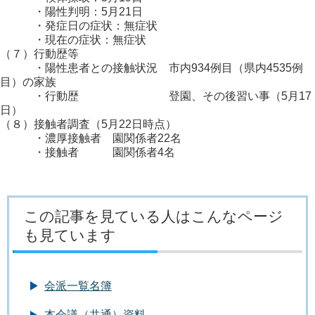
・陽性判明：5月21日
・発症日の症状：無症状
・現在の症状：無症状
（７）行動歴等
・陽性患者との接触状況 市内934例目（県内4535例
目）の家族
・行動歴 登園、その後習い事（5月17
日）
（８）接触者調査（5月22日時点）
・濃厚接触者 園関係者22名
・接触者 園関係者4名
この記事を見ている人はこんなページ
も見ています
会派一覧名簿
本会議（共通）資料