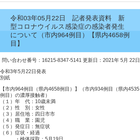
令和03年05月22日 記者発表資料 新
型コロナウイルス感染症の感染者発生
について（市内964例目）【県内4658例
目】
問い合わせ番号：16215-8347-5141
更新日：2021年 5月 22日
令和3年5月22日発表
別紙
【市内964例目（県内4658例目）】（市内934例目（県内4535
例目）の濃厚接触者）
（１）年 代：10歳未満
（２）性 別：女性
（３）居住地：四日市市
（４）職 業：園児
（５）発症日：無症状
（６）症状・経過
・検体採取：5月19日