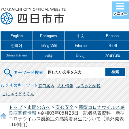
English
Portugues
中文
Espanol
한국어
Tiếng Việt
Filipino
नेपाली
தமிழ்
සිංහල
ภาษาไทย
Bahasa Indonesia
キーワード検索
おすすめキーワード
窓口案内
入札情報
ふるさと納税
こにゅうどうくん
トップ
>
市民の方へ
>
安心安全
>
新型コロナウイルス感
染症関連情報
>令和03年05月23日 記者発表資料 新型
コロナウイルス感染症の感染者発生について【県外発表
116例目】