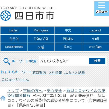
English
Portugues
中文
Espanol
한국어
Tiếng Việt
Filipino
नेपाली
தமிழ்
සිංහල
ภาษาไทย
Bahasa Indonesia
キーワード検索
おすすめキーワード
窓口案内
入札情報
ふるさと納税
こにゅうどうくん
トップ
>
市民の方へ
>
安心安全
>
新型コロナウイルス感
染症関連情報
>令和03年05月25日 記者発表資料 新型
コロナウイルス感染症の感染者発生について（市内991例
目）【県内4723例目】