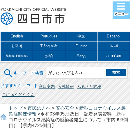
English
Portugues
中文
Espanol
한국어
Tiếng Việt
Filipino
नेपाली
தமிழ்
සිංහල
ภาษาไทย
Bahasa Indonesia
キーワード検索
おすすめキーワード
窓口案内
入札情報
ふるさと納税
こにゅうどうくん
トップ
>
市民の方へ
>
安心安全
>
新型コロナウイルス感
染症関連情報
>令和03年05月25日 記者発表資料 新型
コロナウイルス感染症の感染者発生について（市内993例
目）【県内4725例目】