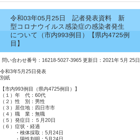
令和03年05月25日 記者発表資料 新
型コロナウイルス感染症の感染者発生
について（市内993例目）【県内4725例
目】
問い合わせ番号：16218-5027-3965
更新日：2021年 5月 25日
令和3年5月25日発表
別紙
【市内993例目（県内4725例目）】
（１）年 代：60代
（２）性 別：男性
（３）居住地：四日市市
（４）職 業：無職
（５）発症日：５月20日
（６）症状・経過
・検体採取：5月24日
・陽性判明：5月24日