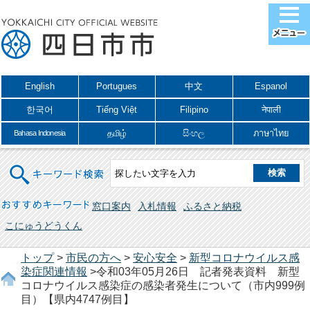
English
Portugues
中文
Espanol
한국어
Tiếng Việt
Filipino
नेपाली
தமிழ்
සිංහල
ภาษาไทย
Bahasa Indonesia
キーワード検索
おすすめキーワード
窓口案内
入札情報
ふるさと納税
こにゅうどうくん
トップ
>
市民の方へ
>
安心安全
>
新型コロナウイルス感
染症関連情報
>令和03年05月26日 記者発表資料 新型
コロナウイルス感染症の感染者発生について（市内999例
目）【県内4747例目】