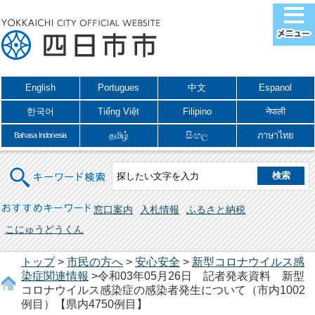
English
Portugues
中文
Espanol
한국어
Tiếng Việt
Filipino
नेपाली
தமிழ்
සිංහල
ภาษาไทย
Bahasa Indonesia
キーワード検索
おすすめキーワード
窓口案内
入札情報
ふるさと納税
こにゅうどうくん
トップ
>
市民の方へ
>
安心安全
>
新型コロナウイルス感
染症関連情報
>令和03年05月26日 記者発表資料 新型
コロナウイルス感染症の感染者発生について（市内1002
例目）【県内4750例目】