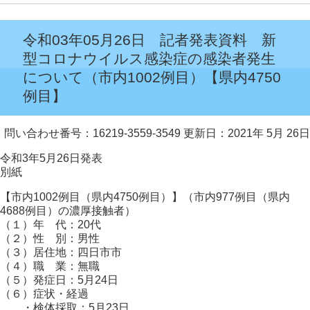
令和03年05月26日 記者発表資料 新
型コロナウイルス感染症の感染者発生
について（市内1002例目）【県内4750
例目】
問い合わせ番号：16219-3559-3549
更新日：2021年 5月 26日
令和3年5月26日発表
別紙
【市内1002例目（県内4750例目）】（市内977例目（県内
4688例目）の濃厚接触者）
（１）年 代：20代
（２）性 別：男性
（３）居住地：四日市市
（４）職 業：無職
（５）発症日：5月24日
（６）症状・経過
・検体採取：5月23日