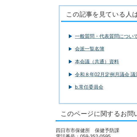
この記事を見ている人
一般質問・代表質問につい
会派一覧名簿
本会議（共通）資料
令和８年02月定例月議会 
b.常任委員会
このページに関するお問
四日市市保健所 保健予防課
電話番号：059-352-0595