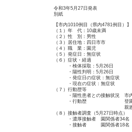
令和3年5月27日発表
別紙
【市内1010例目（県内4781例目）
（１）年 代：10歳未満
（２）性 別：男性
（３）居住地：四日市市
（４）職 業：園児
（５）発症日：無症状
（６）症状・経過
・検体採取：5月26日
・陽性判明：5月26日
・発症日の症状：無症状
・現在の症状：無症状
（７）行動歴等
・陽性患者との接触状況 市内99
・行動歴 登園 (5月17
親族宅を訪問（5月
（８）接触者調査（5月27日時点）
・濃厚接触者 園関係者3
・接触者 園関係者18