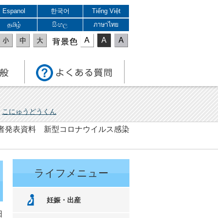
Espanol
한국어
Tiếng Việt
தமிழ்
සිංහල
ภาษาไทย
表示色
こにゅうどうくん
 記者発表資料 新型コロナウイルス感染
ライフメニュー
妊娠・出産
日