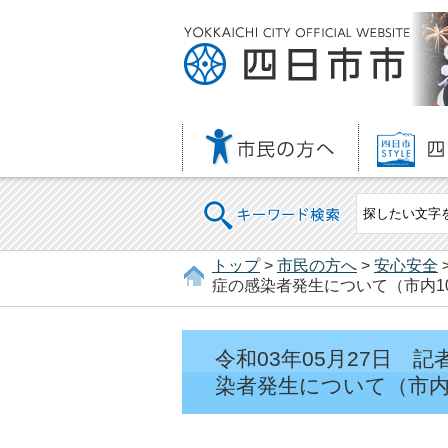
キーワード検索
トップ
>
市民の方へ
>
安心安全
症の感染者発生について（市内10
令和03年05月27日
染者発生について（市内1