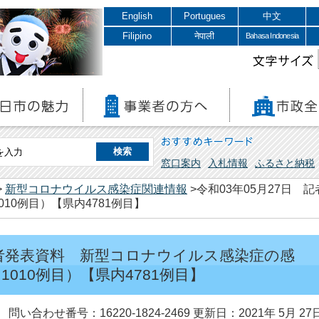
English
Portugues
中文
Filipino
नेपाली
Bahasa Indonesia
文字サイズ
おすすめキーワード
窓口案内
入札情報
ふるさと納税
>
新型コロナウイルス感染症関連情報
>令和03年05月27日
10例目）【県内4781例目】
 記者発表資料 新型コロナウイルス感染症の感
010例目）【県内4781例目】
問い合わせ番号：16220-1824-2469
更新日：2021年 5月 27