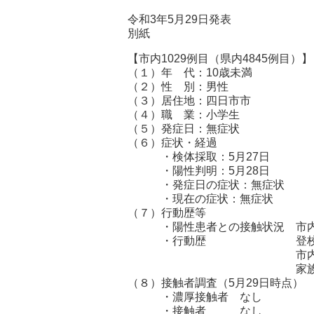
令和3年5月29日発表
別紙
【市内1029例目（県内4845例目）
（１）年 代：10歳未満
（２）性 別：男
（３）居住地：四日市市
（４）職 業：小学生
（５）発症日：無症状
（６）症状・経過
・検体採取：5月27日
・陽性判明：5月28日
・発症日の症状：無症状
・現在の症状：無症状
（７）行動歴等
・陽性患者との接触状況 市内10
・行動歴 登校(5月17日～
市内の施設を利用(
家族と市外の店舗・市内
（８）接触者調査（5月29日時点）
・濃厚接触者 なし
・接触者 なし