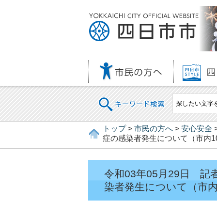
キーワード検索
トップ
>
市民の方へ
>
安心安全
症の感染者発生について（市内10
令和03年05月29日
染者発生について（市内1