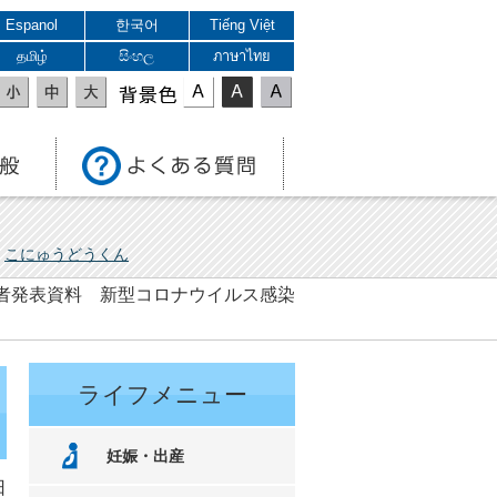
Espanol
한국어
Tiếng Việt
தமிழ்
සිංහල
ภาษาไทย
表示色
こにゅうどうくん
 記者発表資料 新型コロナウイルス感染
ライフメニュー
妊娠・出産
日