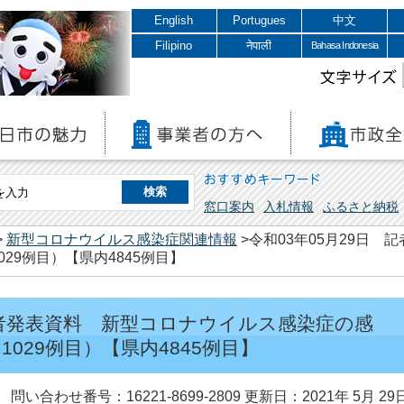
English
Portugues
中文
Filipino
नेपाली
Bahasa Indonesia
文字サイズ
おすすめキーワード
窓口案内
入札情報
ふるさと納税
>
新型コロナウイルス感染症関連情報
>令和03年05月29日
29例目）【県内4845例目】
 記者発表資料 新型コロナウイルス感染症の感
029例目）【県内4845例目】
問い合わせ番号：16221-8699-2809
更新日：2021年 5月 29