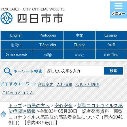
English
Portugues
中文
Espanol
한국어
Tiếng Việt
Filipino
नेपाली
தமிழ்
සිංහල
ภาษาไทย
Bahasa Indonesia
キーワード検索
おすすめキーワード
窓口案内
入札情報
ふるさと納税
こにゅうどうくん
トップ
>
市民の方へ
>
安心安全
>
新型コロナウイルス感
染症関連情報
>令和03年05月30日 記者発表資料 新型
コロナウイルス感染症の感染者発生について（市内1041
例目）【県内4876例目】