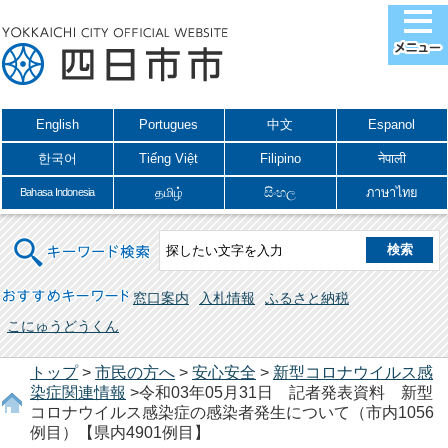
English
Portugues
中文
Espanol
한국어
Tiếng Việt
Filipino
नेपाली
தமிழ்
සිංහල
ภาษาไทย
Bahasa Indonesia
キーワード検索
おすすめキーワード
窓口案内
入札情報
ふるさと納税
こにゅうどうくん
トップ
>
市民の方へ
>
安心安全
>
新型コロナウイルス感
染症関連情報
>令和03年05月31日 記者発表資料 新型
コロナウイルス感染症の感染者発生について（市内1056
例目）【県内4901例目】