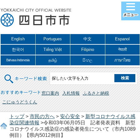
English
Portugues
中文
Espanol
한국어
Tiếng Việt
Filipino
नेपाली
தமிழ்
සිංහල
ภาษาไทย
Bahasa Indonesia
キーワード検索
おすすめキーワード
窓口案内
入札情報
ふるさと納税
こにゅうどうくん
トップ
>
市民の方へ
>
安心安全
>
新型コロナウイルス感
染症関連情報
>令和03年06月05日 記者発表資料 新型
コロナウイルス感染症の感染者発生について（市内1089
例目）【県内5012例目】