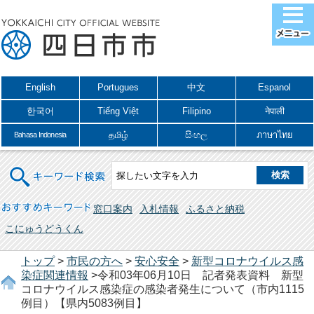
English
Portugues
中文
Espanol
한국어
Tiếng Việt
Filipino
नेपाली
தமிழ்
සිංහල
ภาษาไทย
Bahasa Indonesia
キーワード検索
おすすめキーワード
窓口案内
入札情報
ふるさと納税
こにゅうどうくん
トップ
>
市民の方へ
>
安心安全
>
新型コロナウイルス感
染症関連情報
>令和03年06月10日 記者発表資料 新型
コロナウイルス感染症の感染者発生について（市内1115
例目）【県内5083例目】