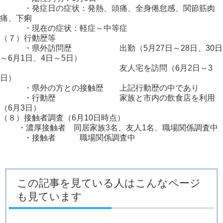
・発症日の症状：発熱、頭痛、全身倦怠感、関節筋肉
痛、下痢
・現在の症状：軽症～中等症
（７）行動歴等
・県外訪問歴 出勤（5月27日～28日、30日
～6月1日、4日～5日）
友人宅を訪問（6月2日～3
日）
・県外の方との接触歴 上記行動歴の中であり
・行動歴 家族と市内の飲食店を利用
（6月3日）
（８）接触者調査（6月10日時点）
・濃厚接触者 同居家族3名、友人1名、職場関係調査中
・接触者 職場関係調査中
この記事を見ている人はこんなページ
も見ています