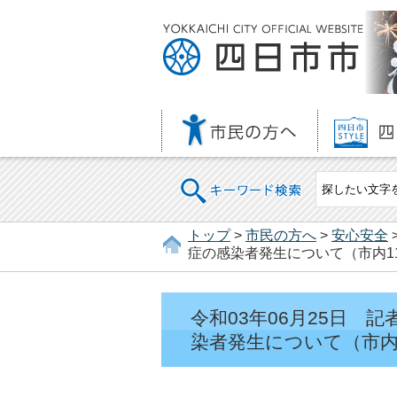
キーワード検索
トップ
>
市民の方へ
>
安心安全
症の感染者発生について（市内11
令和03年06月25日
染者発生について（市内1