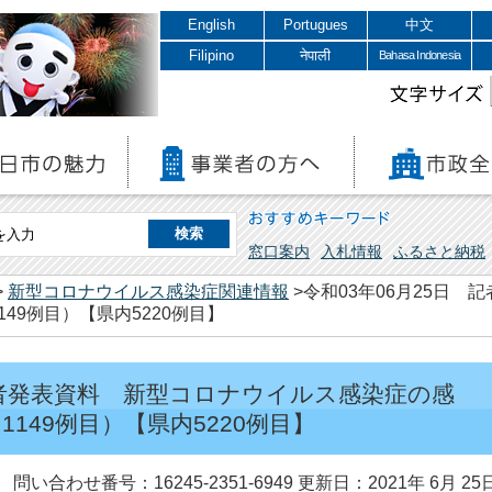
English
Portugues
中文
Filipino
नेपाली
Bahasa Indonesia
文字サイズ
おすすめキーワード
窓口案内
入札情報
ふるさと納税
>
新型コロナウイルス感染症関連情報
>令和03年06月25日
49例目）【県内5220例目】
 記者発表資料 新型コロナウイルス感染症の感
149例目）【県内5220例目】
問い合わせ番号：16245-2351-6949
更新日：2021年 6月 25