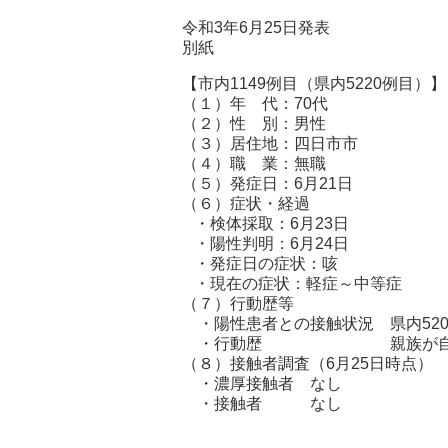
令和3年6月25日発表
別紙
【市内1149例目（県内5220例目）
（１）年 代：70代
（２）性 別：男
（３）居住地：四日市市
（４）職 業：
（５）発症日：6月21日
（６）症状・経過
・検体採取：6月23日
・陽性判明：6月24日
・発症日の症状：咳
・現在の症状：軽症～中等症
（７）行動歴等
・陽性患者との接触状況 県内520
・行動歴 親族が自宅を訪問（
（８）接触者調査（6月25日時点）
・濃厚接触者 なし
・接触者 なし