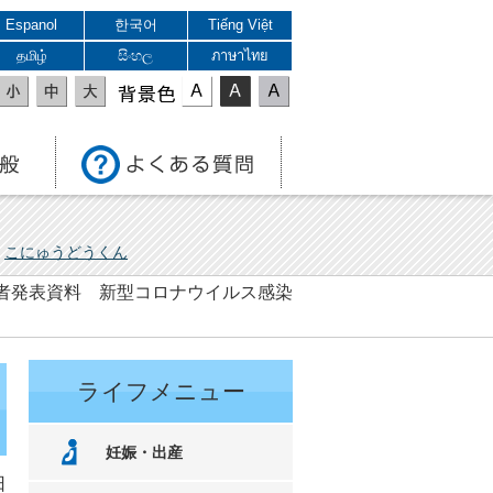
Espanol
한국어
Tiếng Việt
தமிழ்
සිංහල
ภาษาไทย
表示色
こにゅうどうくん
 記者発表資料 新型コロナウイルス感染
ライフメニュー
妊娠・出産
日