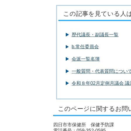
この記事を見ている人
歴代議長・副議長一覧
b.常任委員会
会派一覧名簿
一般質問・代表質問につい
令和８年02月定例月議会 
このページに関するお問
四日市市保健所 保健予防課
電話番号：059-352-0595