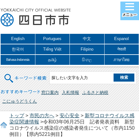
English
Portugues
中文
Espanol
한국어
Tiếng Việt
Filipino
नेपाली
தமிழ்
සිංහල
ภาษาไทย
Bahasa Indonesia
キーワード検索
おすすめキーワード
窓口案内
入札情報
ふるさと納税
こにゅうどうくん
トップ
>
市民の方へ
>
安心安全
>
新型コロナウイルス感
染症関連情報
>令和03年06月25日 記者発表資料 新型
コロナウイルス感染症の感染者発生について（市内1150
例目）【県内5221例目】