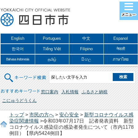
English
Portugues
中文
Espanol
한국어
Tiếng Việt
Filipino
नेपाली
தமிழ்
සිංහල
ภาษาไทย
Bahasa Indonesia
キーワード検索
おすすめキーワード
窓口案内
入札情報
ふるさと納税
こにゅうどうくん
トップ
>
市民の方へ
>
安心安全
>
新型コロナウイルス感
染症関連情報
>令和03年07月17日 記者発表資料 新型
コロナウイルス感染症の感染者発生について（市内1178
例目）【県内5424例目】