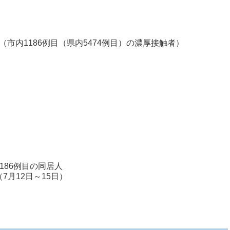
】（市内1186例目（県内5474例目）の濃厚接触者）
市
86例目の同居人
日～15日）