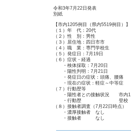
令和3年7月22日発表
別紙
【市内1205例目（県内5519例目）
（１）年 代：20代
（２）性 別：男性
（３）居住地：四日市
（４）職 業：専門学校生
（５）発症日：7月19日
（６）症状・経過
・検体採取：7月20日
・陽性判明：7月21日
・発症日の症状：頭痛、腰痛
・現在の症状：軽症～中等症
（７）行動歴等
・陽性者との接触状況 市内11
・行動歴 登校（7月12
（８）接触者調査（7月22日時点）
・濃厚接触者 なし
・接触者 なし