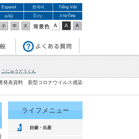
Espanol
한국어
Tiếng Việt
தமிழ்
සිංහල
ภาษาไทย
表示色
こにゅうどうくん
 記者発表資料 新型コロナウイルス感染
ライフメニュー
妊娠・出産
日