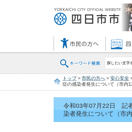
キーワード検索
トップ
>
市民の方へ
>
安心安全
症の感染者発生について（市内12
令和03年07月22日
染者発生について（市内1