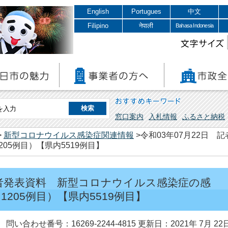
English
Portugues
中文
Filipino
नेपाली
Bahasa Indonesia
文字サイズ
おすすめキーワード
窓口案内
入札情報
ふるさと納税
>
新型コロナウイルス感染症関連情報
>令和03年07月22日
05例目）【県内5519例目】
 記者発表資料 新型コロナウイルス感染症の感
205例目）【県内5519例目】
問い合わせ番号：16269-2244-4815
更新日：2021年 7月 22