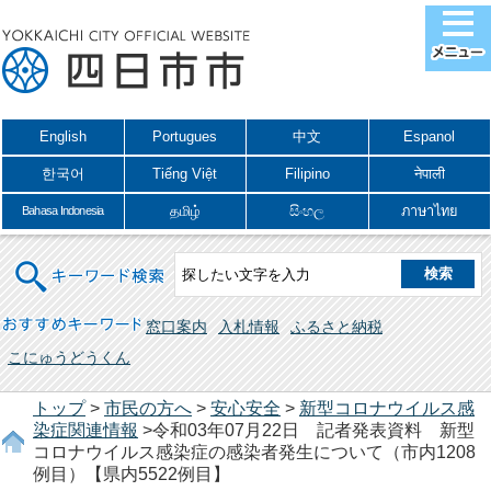
English
Portugues
中文
Espanol
한국어
Tiếng Việt
Filipino
नेपाली
தமிழ்
සිංහල
ภาษาไทย
Bahasa Indonesia
キーワード検索
おすすめキーワード
窓口案内
入札情報
ふるさと納税
こにゅうどうくん
トップ
>
市民の方へ
>
安心安全
>
新型コロナウイルス感
染症関連情報
>令和03年07月22日 記者発表資料 新型
コロナウイルス感染症の感染者発生について（市内1208
例目）【県内5522例目】