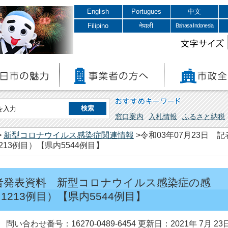
English
Portugues
中文
Filipino
नेपाली
Bahasa Indonesia
文字サイズ
おすすめキーワード
窓口案内
入札情報
ふるさと納税
>
新型コロナウイルス感染症関連情報
>令和03年07月23日
13例目）【県内5544例目】
 記者発表資料 新型コロナウイルス感染症の感
213例目）【県内5544例目】
問い合わせ番号：16270-0489-6454
更新日：2021年 7月 23