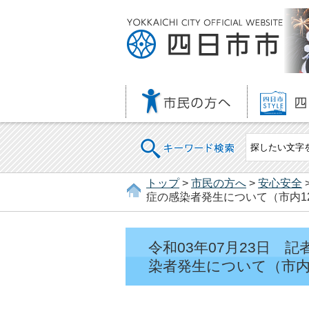
キーワード検索
トップ
>
市民の方へ
>
安心安全
症の感染者発生について（市内12
令和03年07月23日
染者発生について（市内1