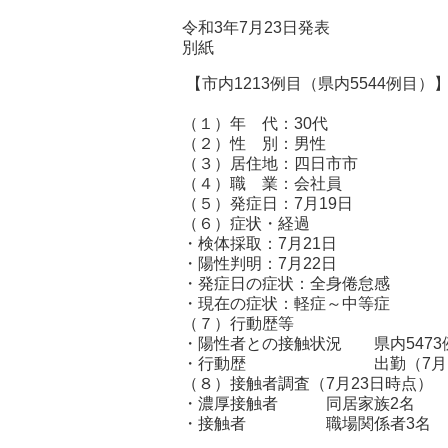
令和3年7月23日発表
別紙
【市内1213例目（県内5544例目）
（１）年 代：30代
（２）性 別：男性
（３）居住地：四日市
（４）職 業：会社員
（５）発症日：7月19日
（６）症状・経過
・検体採取：7月21日
・陽性判明：7月22日
・発症日の症状：全身倦怠感
・現在の症状：軽症～中等症
（７）行動歴等
・陽性者との接触状況 県内5473
・行動歴 出勤（7月12日
（８）接触者調査（7月23日時点）
・濃厚接触者 同居家族2名
・接触者 職場関係者