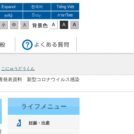
Espanol
한국어
Tiếng Việt
தமிழ்
සිංහල
ภาษาไทย
表示色
こにゅうどうくん
 記者発表資料 新型コロナウイルス感染
ライフメニュー
妊娠・出産
日