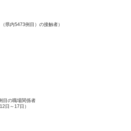
】（県内5473例目）の接触者）
市
例目の職場関係者
～17日）
3名