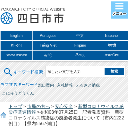
English
Portugues
中文
Espanol
한국어
Tiếng Việt
Filipino
नेपाली
தமிழ்
සිංහල
ภาษาไทย
Bahasa Indonesia
キーワード検索
おすすめキーワード
窓口案内
入札情報
ふるさと納税
こにゅうどうくん
トップ
>
市民の方へ
>
安心安全
>
新型コロナウイルス感
染症関連情報
>令和03年07月25日 記者発表資料 新型
コロナウイルス感染症の感染者発生について（市内1222
例目）【県内5567例目】