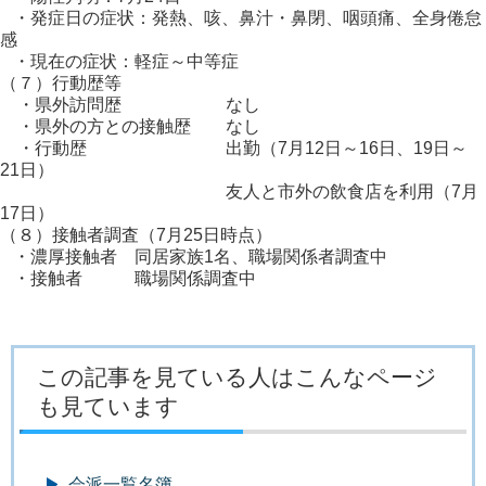
・発症日の症状：発熱、咳、鼻汁・鼻閉、咽頭痛、全身倦怠
感
・現在の症状：軽症～中等症
（７）行動歴等
・県外訪問歴 なし
・県外の方との接触歴 なし
・行動歴 出勤（7月12日～16日、19日～
21日）
友人と市外の飲食店を利用（7月
17日）
（８）接触者調査（7月25日時点）
・濃厚接触者 同居家族1名、職場関係者調査中
・接触者 職場関係調査中
この記事を見ている人はこんなページ
も見ています
会派一覧名簿