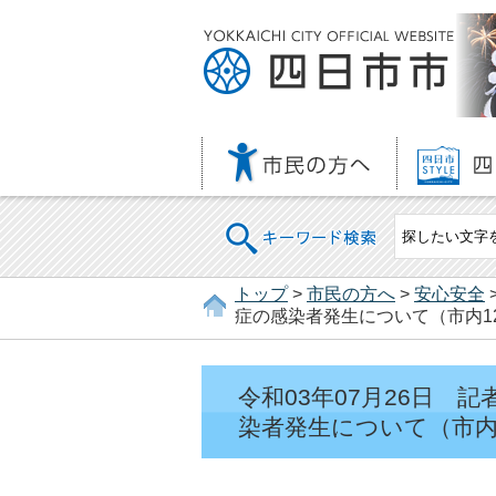
キーワード検索
トップ
>
市民の方へ
>
安心安全
症の感染者発生について（市内12
令和03年07月26日
染者発生について（市内1