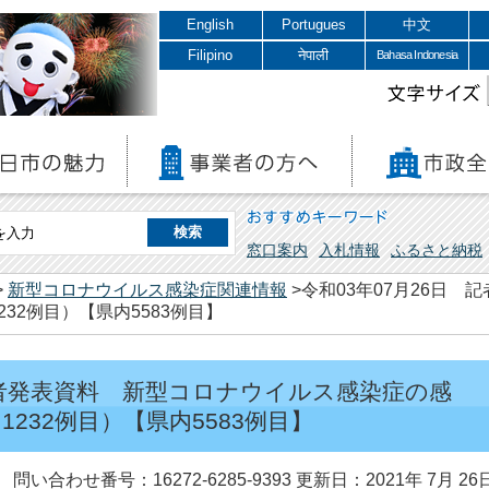
English
Portugues
中文
Filipino
नेपाली
Bahasa Indonesia
文字サイズ
おすすめキーワード
窓口案内
入札情報
ふるさと納税
>
新型コロナウイルス感染症関連情報
>令和03年07月26日
32例目）【県内5583例目】
 記者発表資料 新型コロナウイルス感染症の感
232例目）【県内5583例目】
問い合わせ番号：16272-6285-9393
更新日：2021年 7月 26