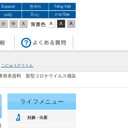
Espanol
한국어
Tiếng Việt
தமிழ்
සිංහල
ภาษาไทย
表示色
こにゅうどうくん
 記者発表資料 新型コロナウイルス感染
ライフメニュー
妊娠・出産
日