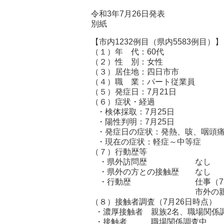
令和3年7月26日発表
別紙
【市内1232例目（県内5583例目）】
（１）年 代：60代
（２）性 別：女性
（３）居住地：四日市
（４）職 業：パート
（５）発症日：7月21日
（６）症状・経過
・検体採取：7月25日
・陽性判明：7月25日
・発症日の症状：発熱、咳、咽頭
・現在の症状：軽症～中等症
（７）行動歴等
・県外訪問歴 なし
・県外の方との接触歴 なし
・行動歴 仕事（7月14日
市外の親族宅を訪問（
（８）接触者調査（7月26日時点）
・濃厚接触者 親族2名、職場関係
・接触者 職場関係調査中