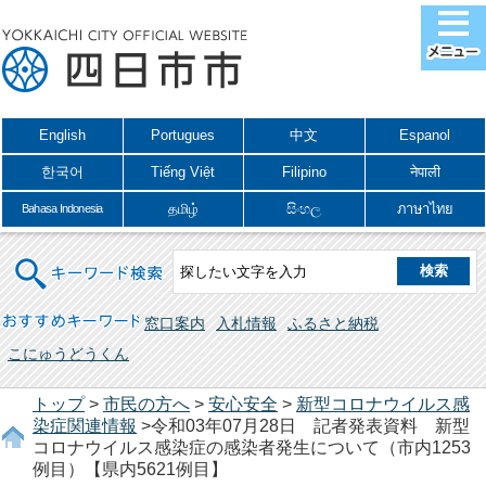
English
Portugues
中文
Espanol
한국어
Tiếng Việt
Filipino
नेपाली
தமிழ்
සිංහල
ภาษาไทย
Bahasa Indonesia
キーワード検索
おすすめキーワード
窓口案内
入札情報
ふるさと納税
こにゅうどうくん
トップ
>
市民の方へ
>
安心安全
>
新型コロナウイルス感
染症関連情報
>令和03年07月28日 記者発表資料 新型
コロナウイルス感染症の感染者発生について（市内1253
例目）【県内5621例目】