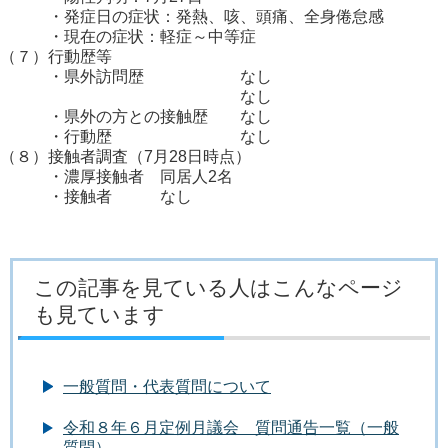
・発症日の症状：発熱、咳、頭痛、全身倦怠感
・現在の症状：軽症～中等症
（７）行動歴等
・県外訪問歴 なし
なし
・県外の方との接触歴 なし
・行動歴 なし
（８）接触者調査（7月28日時点）
・濃厚接触者 同居人2名
・接触者 なし
この記事を見ている人はこんなページ
も見ています
一般質問・代表質問について
令和８年６月定例月議会 質問通告一覧（一般
質問）