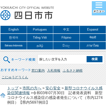
English
Portugues
中文
Espanol
한국어
Tiếng Việt
Filipino
नेपाली
தமிழ்
සිංහල
ภาษาไทย
Bahasa Indonesia
キーワード検索
おすすめキーワード
窓口案内
入札情報
ふるさと納税
こにゅうどうくん
トップ
>
市民の方へ
>
安心安全
>
新型コロナウイルス感
染症関連情報
>令和03年07月30日 記者発表資料 新型
コロナウイルス感染症の感染者発生について（市内1274
例目）【県内5697例目】