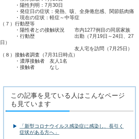
・陽性判明：7月30日
・発症日の症状：発熱、咳、全身倦怠感、関節筋肉痛
・現在の症状：軽症～中等症
（７）行動歴等
・陽性者との接触状況 市内1277例目の同居家族
・行動歴 出勤（7月19日～24日、27
日）
友人宅を訪問（7月25日）
（８）接触者調査（7月31日時点）
・濃厚接触者 友人1名
・接触者 なし
この記事を見ている人はこんなページ
も見ています
「新型コロナウイルス感染症に感染し、長引く
症状がある方へ」