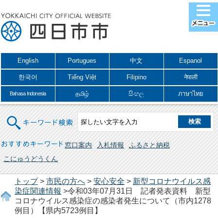
English
Portugues
中文
Espanol
한국어
Tiếng Việt
Filipino
नेपाली
தமிழ்
සිංහල
ภาษาไทย
Bahasa Indonesia
キーワード検索
おすすめキーワード
窓口案内
入札情報
ふるさと納税
こにゅうどうくん
トップ
>
市民の方へ
>
安心安全
>
新型コロナウイルス感
染症関連情報
>令和03年07月31日 記者発表資料 新型
コロナウイルス感染症の感染者発生について（市内1278
例目）【県内5723例目】