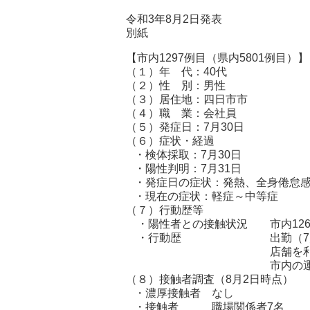
令和3年8月2日発表
別紙
【市内1297例目（県内5801例目）
（１）年 代：40代
（２）性 別：男性
（３）居住地：四日市
（４）職 業：会社
（５）発症日：7月30日
（６）症状・経過
・検体採取：7月30日
・陽性判明：7月31日
・発症日の症状：発熱、全身倦怠
・現在の症状：軽症～中等症
（７）行動歴等
・陽性者との接触状況 市内126
・行動歴 出勤（7月19日～
店舗を利用（7月
市内の運動施設を利
（８）接触者調査（8月2日時点）
・濃厚接触者 なし
・接触者 職場関係者7名