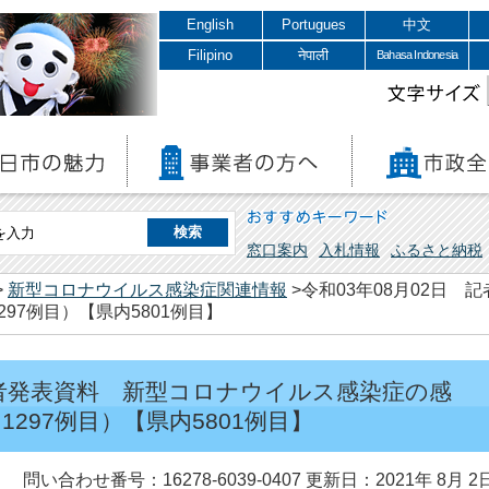
English
Portugues
中文
Filipino
नेपाली
Bahasa Indonesia
文字サイズ
おすすめキーワード
窓口案内
入札情報
ふるさと納税
>
新型コロナウイルス感染症関連情報
>令和03年08月02日
97例目）【県内5801例目】
 記者発表資料 新型コロナウイルス感染症の感
297例目）【県内5801例目】
問い合わせ番号：16278-6039-0407
更新日：2021年 8月 2