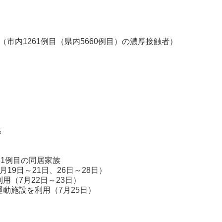
】（市内1261例目（県内5660例目）の濃厚接触者）
市
員
感
1例目の同居家族
21日、26日～28日）
22日～23日）
用（7月25日）