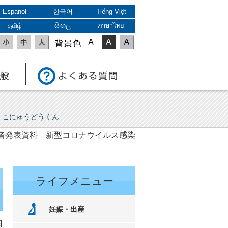
Espanol
한국어
Tiếng Việt
தமிழ்
සිංහල
ภาษาไทย
表示色
こにゅうどうくん
 記者発表資料 新型コロナウイルス感染
ライフメニュー
妊娠・出産
日