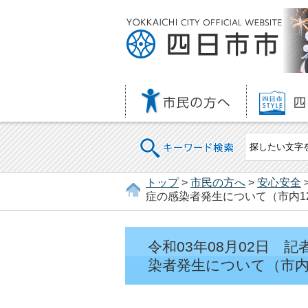
キーワード検索
トップ
>
市民の方へ
>
安心安全
症の感染者発生について（市内12
令和03年08月02日
染者発生について（市内1