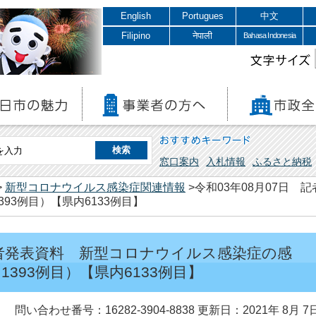
English
Portugues
中文
Filipino
नेपाली
Bahasa Indonesia
文字サイズ
おすすめキーワード
窓口案内
入札情報
ふるさと納税
>
新型コロナウイルス感染症関連情報
>令和03年08月07日
93例目）【県内6133例目】
 記者発表資料 新型コロナウイルス感染症の感
393例目）【県内6133例目】
問い合わせ番号：16282-3904-8838
更新日：2021年 8月 7