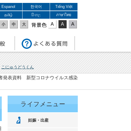
Espanol
한국어
Tiếng Việt
தமிழ்
සිංහල
ภาษาไทย
表示色
こにゅうどうくん
 記者発表資料 新型コロナウイルス感染
ライフメニュー
妊娠・出産
日