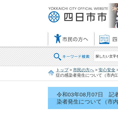
キーワード検索
トップ
>
市民の方へ
>
安心安全
症の感染者発生について（市内13
令和03年08月07日
染者発生について（市内1