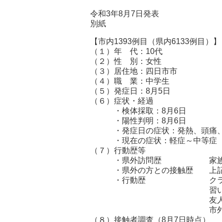
令和3年8月7日発表
別紙
【市内1393例目（県内6133例目）】
（１）年 代：10代
（２）性 別：女性
（３）居住地：四日市市
（４）職 業：中学生
（５）発症日：8月5日
（６）症状・経過
・検体採取：8月6日
・陽性判明：8月6日
・発症日の症状：発熱、頭痛、
・現在の症状：軽症～中等症
（７）行動歴等
・県外訪問歴 家族と店
・県外の方との接触歴 上記
・行動歴 クラブ活動に参加（
習い事（7月30日～
友人と市外の店舗を
市外の親戚宅を訪
（８）接触者調査（8月7日時点）