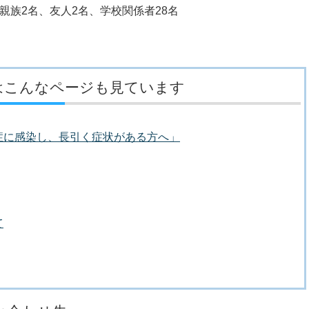
2名、友人2名、学校関係者28名
なし
はこんなページも見ています
症に感染し、長引く症状がある方へ」
て