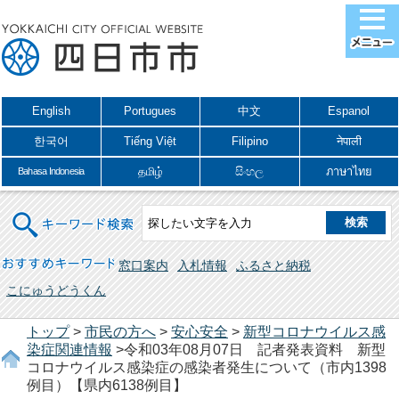
English
Portugues
中文
Espanol
한국어
Tiếng Việt
Filipino
नेपाली
தமிழ்
සිංහල
ภาษาไทย
Bahasa Indonesia
キーワード検索
おすすめキーワード
窓口案内
入札情報
ふるさと納税
こにゅうどうくん
トップ
>
市民の方へ
>
安心安全
>
新型コロナウイルス感
染症関連情報
>令和03年08月07日 記者発表資料 新型
コロナウイルス感染症の感染者発生について（市内1398
例目）【県内6138例目】