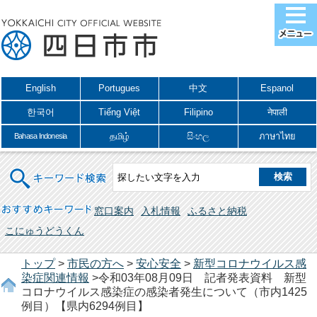
English
Portugues
中文
Espanol
한국어
Tiếng Việt
Filipino
नेपाली
தமிழ்
සිංහල
ภาษาไทย
Bahasa Indonesia
キーワード検索
おすすめキーワード
窓口案内
入札情報
ふるさと納税
こにゅうどうくん
トップ
>
市民の方へ
>
安心安全
>
新型コロナウイルス感
染症関連情報
>令和03年08月09日 記者発表資料 新型
コロナウイルス感染症の感染者発生について（市内1425
例目）【県内6294例目】