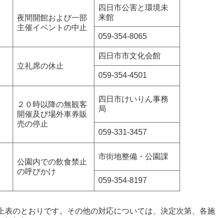
四日市公害と環境未
来館
夜間開館および一部
主催イベントの中止
059-354-8065
四日市市文化会館
立礼席の休止
059-354-4501
四日市けいりん事務
２０時以降の無観客
局
開催及び場外車券販
売の停止
059-331-3457
市街地整備・公園課
公園内での飲食禁止
の呼びかけ
059-354-8197
上表のとおりです。その他の対応については、決定次第、各施