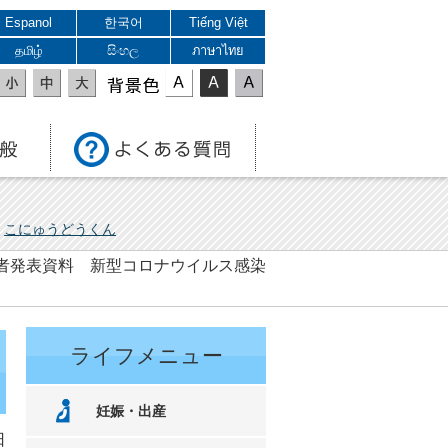
Espanol
한국어
Tiếng Việt
தமிழ்
සිංහල
ภาษาไทย
表示色
こにゅうどうくん
 記者発表資料 新型コロナウイルス感染
ライフメニュー
妊娠・出産
日