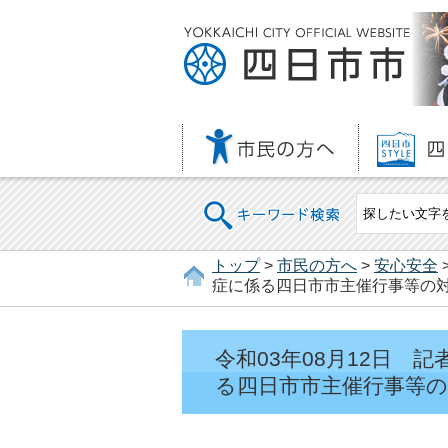
キーワード検索
トップ
>
市民の方へ
>
安心安全
症に係る四日市市主催行事等の
令和03年08月12日
る四日市市主催行事等