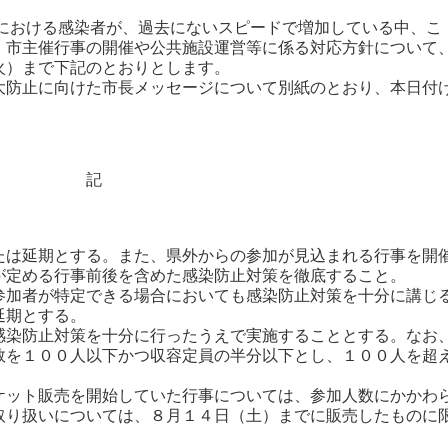
おける感染者が、過去にないスピードで増加している中、こ
、市主催行事の開催や公共施設運営等に係る対応方針について
火）まで下記のとおりとします。
防止に向けた市長メッセージについて別紙のとおり、本日付
記
たは延期とする。また、県外からの参加が見込まれる行事を開
が定める行事前後を含めた感染防止対策を徹底すること。
参加者が特定できる場合においても感染防止対策を十分に講じ
延期とする。
感染防止対策を十分に行ったうえで実施することとする。なお
数を１００人以下かつ収容定員の半分以下とし、１００人を超
ケット販売を開始していた行事については、参加人数にかかわ
取り扱いについては、８月１４日（土）までに販売したものに