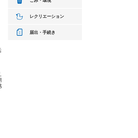
ごみ・環境
レクリエーション
届出・手続き
活
え
期
感