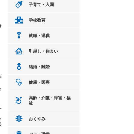
子育て・入園
、
学校教育
け
就職・退職
引越し・住まい
結婚・離婚
催
健康・医療
る
高齢・介護・障害・福
、
祉
え
ら
おくやみ
限