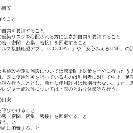
の目安
行うこと
と
加自粛を要請すること
で感染リスクを心配される方には参加自粛を要請すること
の密（密閉、密集、密接）を回避すること
ルス接触確認アプリ（COCOA）」や「安心みえるLINE」の
公共施設や運動施設については感染防止対策を十分に行ったう
は、既に使用許可を行っているものは利用者に対して中止・延
要請を行うこととし、新たな使用許可は原則行わない。また、
やレジャー施設等については下表のとおり休業等を行う。
の目安
を呼びかけること
の密（密閉、密集、密接）を回避すること
行うこと
期的に消毒すること