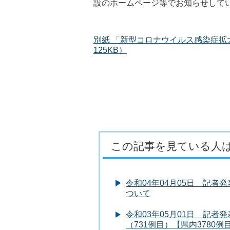
設のホームページ等でお知らせして
別紙 「新型コロナウイルス感染症拡
125KB）
この記事を見ている人
令和04年04月05日 記
ついて
令和03年05月01日 記
（731例目）【県内3780例