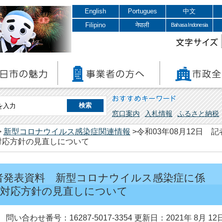
English
Portugues
中文
Filipino
नेपाली
Bahasa Indonesia
文字サイズ
おすすめキーワード
窓口案内
入札情報
ふるさと納税
>
新型コロナウイルス感染症関連情報
>令和03年08月12日
対応方針の見直しについて
 記者発表資料 新型コロナウイルス感染症に係
の対応方針の見直しについて
問い合わせ番号：16287-5017-3354
更新日：2021年 8月 12