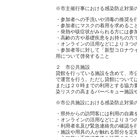
※市主催行事における感染防止対策
・参加者への手洗いや消毒の推奨を
・参加者にマスクの着用を求めるこ
・発熱や咳症状がみられる方には参
・高齢の方や基礎疾患をお持ちの方
・オンラインの活用などにより３つ
・参加者等に対して「新型コロナウイ
用について啓発すること
２ 市公共施設
貸館を行っている施設を含めて、市
で運営を行う。ただし貸館について
または２０時までの利用とする協力
染リスクの高まるバーベキュー施設
※市公共施設における感染防止対策
・県外からの訪問客には利用の自粛
・オンラインの活用などにより３つ
・利用者名及び緊急連絡先の確認を
・施設や用具の人が触れる部分を定