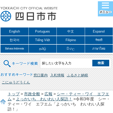
English
Portugues
中文
Espanol
한국어
Tiếng Việt
Filipino
नेपाली
தமிழ்
සිංහල
ภาษาไทย
Bahasa Indonesia
キーワード検索
おすすめキーワード
窓口案内
入札情報
ふるさと納税
こにゅうどうくん
トップ
>
市政全般
>
広報
>
シー・ティー・ワイ エフエ
ム
>
よっかいち わいわい人探訪！
>令和3年度 シー・
ティー・ワイ エフエム「よっかいち わいわい人探
訪！」