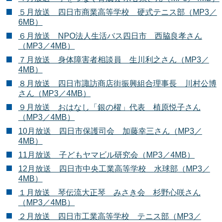
５月放送 四日市商業高等学校 硬式テニス部（MP3／
6MB）
６月放送 NPO法人生活バス四日市 西脇良孝さん
（MP3／4MB）
７月放送 身体障害者相談員 生川利之さん（MP3／
4MB）
８月放送 四日市諏訪商店街振興組合理事長 川村公博
さん（MP3／4MB）
９月放送 おはなし「銀の櫂」代表 植原悦子さん
（MP3／4MB）
10月放送 四日市保護司会 加藤幸三さん（MP3／
4MB）
11月放送 子どもヤマビル研究会（MP3／4MB）
12月放送 四日市中央工業高等学校 水球部（MP3／
4MB）
１月放送 琴伝流大正琴 みさき会 杉野心咲さん
（MP3／4MB）
２月放送 四日市工業高等学校 テニス部（MP3／