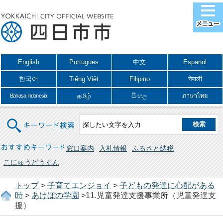
English
Portugues
中文
Espanol
한국어
Tiếng Việt
Filipino
नेपाली
தமிழ்
සිංහල
ภาษาไทย
Bahasa Indonesia
キーワード検索
おすすめキーワード
窓口案内
入札情報
ふるさと納税
こにゅうどうくん
トップ
>
子育てエンジョイ
>
子どもの発達に心配がある
時
>
あけぼの学園
>11.児童発達支援事業所（児童発達支
援）