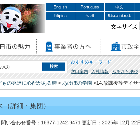
English
Portugues
中文
Filipino
नेपाली
Bahasa Indonesia
文字サイズ
おすすめキーワード
窓口案内
入札情報
ふるさと納税
どもの発達に心配がある時
>
あけぼの学園
>14.放課後等デイ
ビス（詳細・集団）
問い合わせ番号：16377-1242-9471
更新日：2025年 12月 22