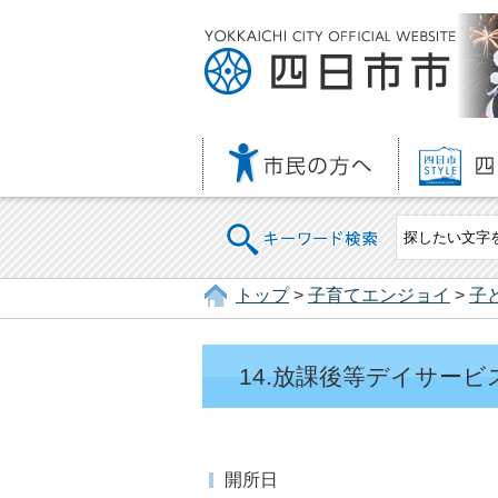
キーワード検索
トップ
>
子育てエンジョイ
>
子
14.放課後等デイサー
開所日