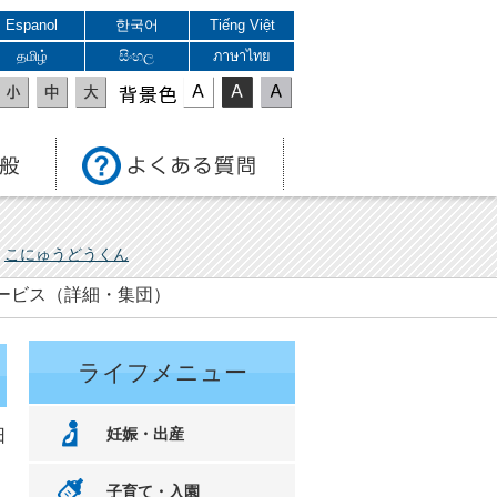
Espanol
한국어
Tiếng Việt
தமிழ்
සිංහල
ภาษาไทย
表示色
こにゅうどうくん
サービス（詳細・集団）
ライフメニュー
妊娠・出産
日
子育て・入園