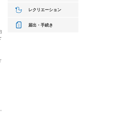
レクリエーション
届出・手続き
約
を
を