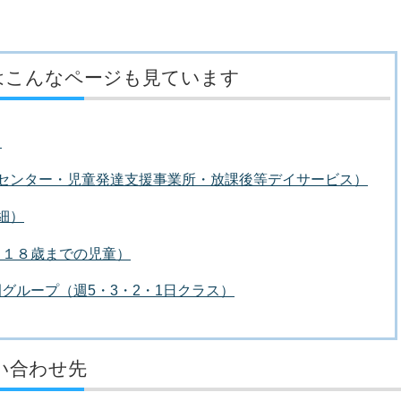
はこんなページも見ています
）
援センター・児童発達支援事業所・放課後等デイサービス）
細）
ら１８歳までの児童）
園グループ（週5・3・2・1日クラス）
い合わせ先