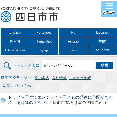
English
Portugues
中文
Espanol
한국어
Tiếng Việt
Filipino
नेपाली
தமிழ்
සිංහල
ภาษาไทย
Bahasa Indonesia
キーワード検索
おすすめキーワード
窓口案内
入札情報
ふるさと納税
こにゅうどうくん
トップ
>
子育てエンジョイ
>
子どもの発達に心配がある
時
>
あけぼの学園
>1.四日市市立あけぼの学園の紹介