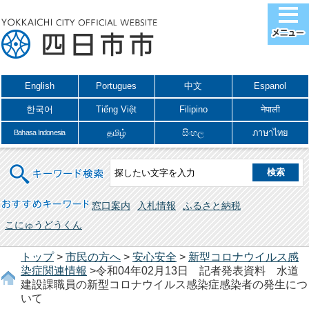
English
Portugues
中文
Espanol
한국어
Tiếng Việt
Filipino
नेपाली
தமிழ்
සිංහල
ภาษาไทย
Bahasa Indonesia
キーワード検索
おすすめキーワード
窓口案内
入札情報
ふるさと納税
こにゅうどうくん
トップ
>
市民の方へ
>
安心安全
>
新型コロナウイルス感
染症関連情報
>令和04年02月13日 記者発表資料 水道
建設課職員の新型コロナウイルス感染症感染者の発生につ
いて