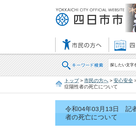
キーワード検索
トップ
>
市民の方へ
>
安心安全
症陽性者の死亡について
令和04年03月13日
者の死亡について