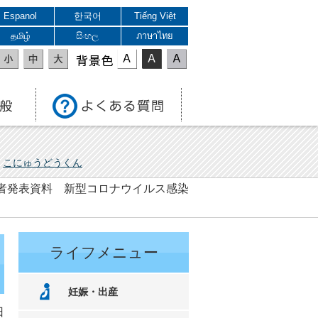
Espanol
한국어
Tiếng Việt
தமிழ்
සිංහල
ภาษาไทย
表示色
こにゅうどうくん
 記者発表資料 新型コロナウイルス感染
ライフメニュー
妊娠・出産
日