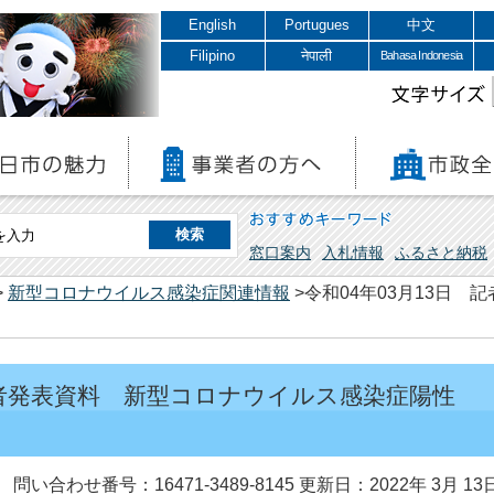
English
Portugues
中文
Filipino
नेपाली
Bahasa Indonesia
文字サイズ
おすすめキーワード
窓口案内
入札情報
ふるさと納税
>
新型コロナウイルス感染症関連情報
>令和04年03月13日
 記者発表資料 新型コロナウイルス感染症陽性
問い合わせ番号：16471-3489-8145
更新日：2022年 3月 13