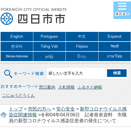
English
Portugues
中文
Espanol
한국어
Tiếng Việt
Filipino
नेपाली
தமிழ்
සිංහල
ภาษาไทย
Bahasa Indonesia
キーワード検索
おすすめキーワード
窓口案内
入札情報
ふるさと納税
こにゅうどうくん
トップ
>
市民の方へ
>
安心安全
>
新型コロナウイルス感
染症関連情報
>令和04年04月06日 記者発表資料 市職
員の新型コロナウイルス感染症患者の発生について