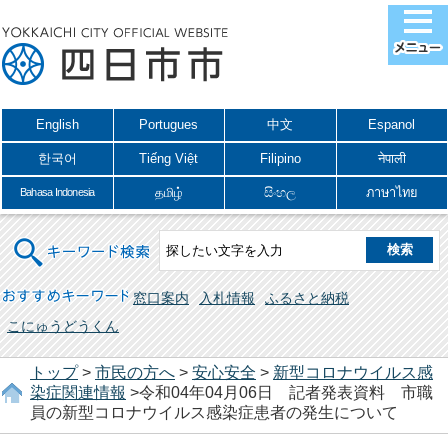
English
Portugues
中文
Espanol
한국어
Tiếng Việt
Filipino
नेपाली
தமிழ்
සිංහල
ภาษาไทย
Bahasa Indonesia
キーワード検索
おすすめキーワード
窓口案内
入札情報
ふるさと納税
こにゅうどうくん
トップ
>
市民の方へ
>
安心安全
>
新型コロナウイルス感
染症関連情報
>令和04年04月06日 記者発表資料 市職
員の新型コロナウイルス感染症患者の発生について