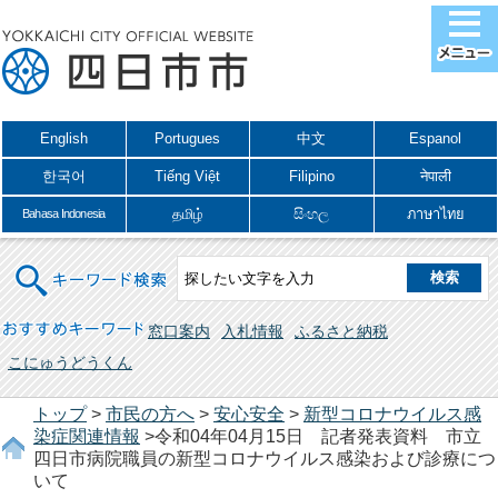
English
Portugues
中文
Espanol
한국어
Tiếng Việt
Filipino
नेपाली
தமிழ்
සිංහල
ภาษาไทย
Bahasa Indonesia
キーワード検索
おすすめキーワード
窓口案内
入札情報
ふるさと納税
こにゅうどうくん
トップ
>
市民の方へ
>
安心安全
>
新型コロナウイルス感
染症関連情報
>令和04年04月15日 記者発表資料 市立
四日市病院職員の新型コロナウイルス感染および診療につ
いて