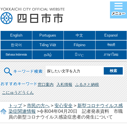
English
Portugues
中文
Espanol
한국어
Tiếng Việt
Filipino
नेपाली
தமிழ்
සිංහල
ภาษาไทย
Bahasa Indonesia
キーワード検索
おすすめキーワード
窓口案内
入札情報
ふるさと納税
こにゅうどうくん
トップ
>
市民の方へ
>
安心安全
>
新型コロナウイルス感
染症関連情報
>令和04年04月20日 記者発表資料 市職
員の新型コロナウイルス感染症患者の発生について