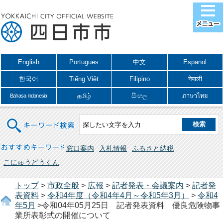
English
Portugues
中文
Espanol
한국어
Tiếng Việt
Filipino
नेपाली
தமிழ்
සිංහල
ภาษาไทย
Bahasa Indonesia
キーワード検索
おすすめキーワード
窓口案内
入札情報
ふるさと納税
こにゅうどうくん
トップ
>
市政全般
>
広報
>
記者発表・会議案内
>
記者発
表資料
>
令和4年度（令和4年4月～令和5年3月）
>
令和4
年5月
>令和04年05月25日 記者発表資料 優良危険物事
業所表彰式の開催について