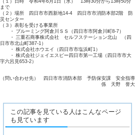
（１）日時 令和4年6月1日（水） 13時30分から13時50分
まで
（２）場所 四日市市西新地14-4 四日市市消防本部2階 防
災センター
（３）表彰を受ける事業所
・ ブルーミング阿倉川ＳＳ（四日市市阿倉川町8‐7）
・ 三重石商事株式会社 セルフステーション北山 （四
日市市北山町387-1）
・ 株式会社ホウエイ（四日市市塩浜町1）
・ 株式会社ジェイエスピー四日市第一工場（四日市市大
字六呂見653-2）
（問い合わせ先） 四日市市消防本部 予防保安課 安全指導
係 天野 誉大
この記事を見ている人はこんなページ
も見ています