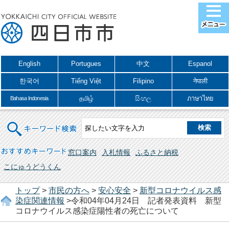
English
Portugues
中文
Espanol
한국어
Tiếng Việt
Filipino
नेपाली
தமிழ்
සිංහල
ภาษาไทย
Bahasa Indonesia
キーワード検索
おすすめキーワード
窓口案内
入札情報
ふるさと納税
こにゅうどうくん
トップ
>
市民の方へ
>
安心安全
>
新型コロナウイルス感
染症関連情報
>令和04年04月24日 記者発表資料 新型
コロナウイルス感染症陽性者の死亡について