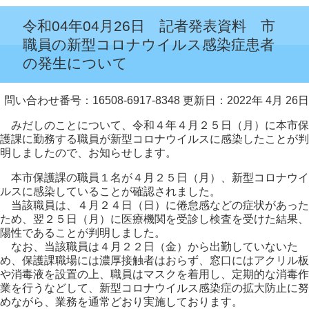
令和04年04月26日 記者発表資料 市
職員の新型コロナウイルス感染症患者
の発生について
問い合わせ番号：16508-6917-8348
更新日：2022年 4月 26日
みだしのことについて、令和４年４月２５日（月）に本市保
護課に勤務する職員が新型コロナウイルスに感染したことが判
明しましたので、お知らせします。
本市保護課の職員１名が４月２５日（月）、新型コロナウイ
ルスに感染していることが確認されました。
当該職員は、４月２４日（日）に倦怠感などの症状があった
ため、翌２５日（月）に医療機関を受診し検査を受けた結果、
陽性であることが判明しました。
なお、当該職員は４月２２日（金）から出勤していないた
め、保護課職場には濃厚接触者はおらず、窓口にはアクリル板
や消毒液を設置の上、職員はマスクを着用し、定期的な消毒作
業を行うなどして、新型コロナウイルス感染症の拡大防止に努
めながら、業務を通常どおり実施しております。