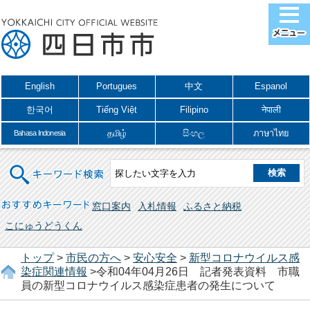
English
Portugues
中文
Espanol
한국어
Tiếng Việt
Filipino
नेपाली
தமிழ்
සිංහල
ภาษาไทย
Bahasa Indonesia
キーワード検索
おすすめキーワード
窓口案内
入札情報
ふるさと納税
こにゅうどうくん
トップ
>
市民の方へ
>
安心安全
>
新型コロナウイルス感
染症関連情報
>令和04年04月26日 記者発表資料 市職
員の新型コロナウイルス感染症患者の発生について