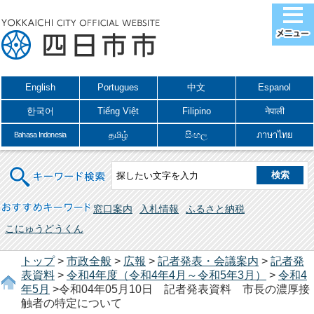
English
Portugues
中文
Espanol
한국어
Tiếng Việt
Filipino
नेपाली
தமிழ்
සිංහල
ภาษาไทย
Bahasa Indonesia
キーワード検索
おすすめキーワード
窓口案内
入札情報
ふるさと納税
こにゅうどうくん
トップ
>
市政全般
>
広報
>
記者発表・会議案内
>
記者発
表資料
>
令和4年度（令和4年4月～令和5年3月）
>
令和4
年5月
>令和04年05月10日 記者発表資料 市長の濃厚接
触者の特定について