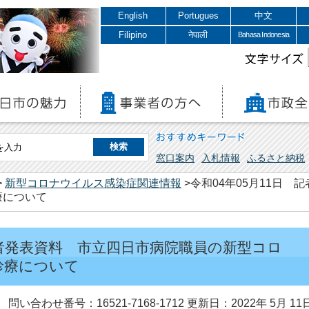
English
Portugues
中文
Filipino
नेपाली
Bahasa Indonesia
文字サイズ
おすすめキーワード
窓口案内
入札情報
ふるさと納税
>
新型コロナウイルス感染症関連情報
>令和04年05月11日
療について
 記者発表資料 市立四日市病院職員の新型コロ
診療について
問い合わせ番号：16521-7168-1712
更新日：2022年 5月 11