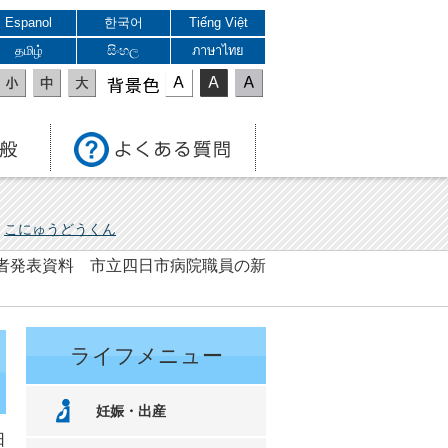
Espanol
한국어
Tiếng Việt
தமிழ்
සිංහල
ภาษาไทย
表示色
こにゅうどうくん
 記者発表資料 市立四日市病院職員の新
ライフメニュー
妊娠・出産
日