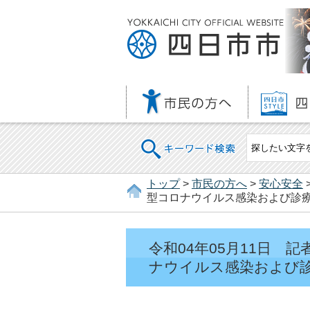
キーワード検索
トップ
>
市民の方へ
>
安心安全
型コロナウイルス感染および診
令和04年05月11日
ナウイルス感染および